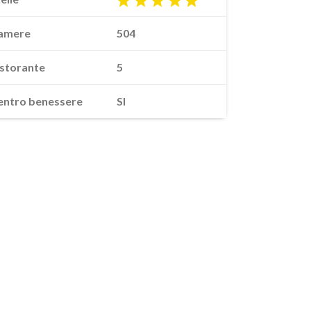
amere
504
istorante
5
entro benessere
SI