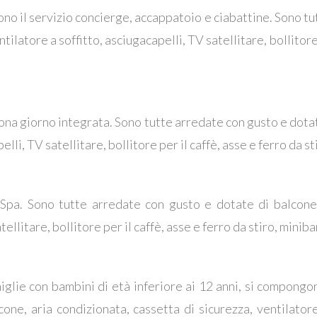
udono il servizio concierge, accappatoio e ciabattine. Sono t
tilatore a soffitto, asciugacapelli, TV satellitare, bollitore 
zona giorno integrata. Sono tutte arredate con gusto e dotat
elli, TV satellitare, bollitore per il caffè, asse e ferro da s
 Spa. Sono tutte arredate con gusto e dotate di balcone,
tellitare, bollitore per il caffè, asse e ferro da stiro, minib
miglie con bambini di età inferiore ai 12 anni, si compon
ne, aria condizionata, cassetta di sicurezza, ventilatore 