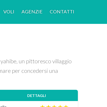
VOLI
AGENZIE
CONTATTI
yahibe, un pittoresco villaggio
l mare per concedersi una
DETTAGLI
elle