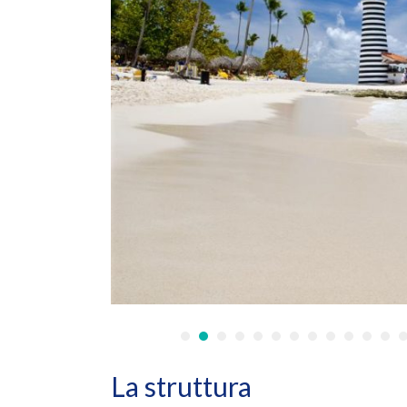
•
•
•
•
•
•
•
•
•
•
•
•
La struttura