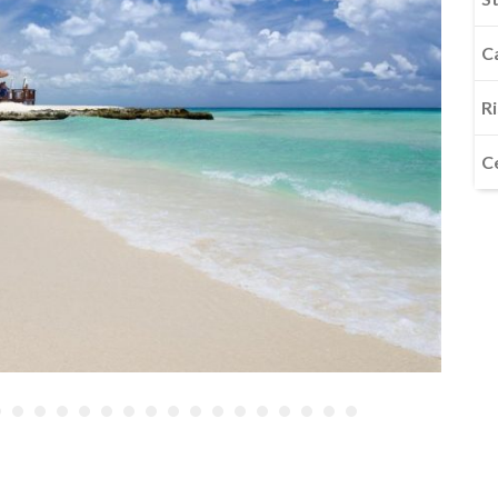
C
R
C
•
•
•
•
•
•
•
•
•
•
•
•
•
•
•
•
•