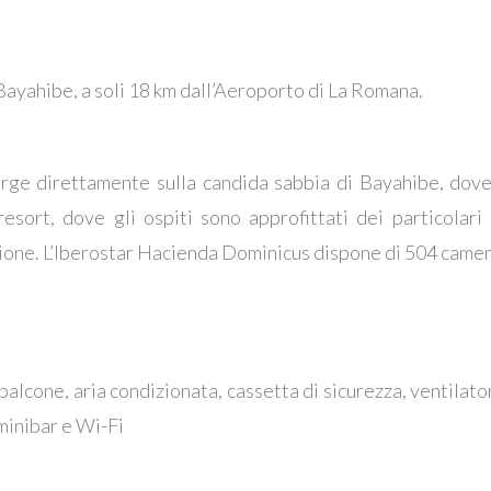
Bayahibe, a soli 18 km dall’Aeroporto di La Romana.
ge direttamente sulla candida sabbia di Bayahibe, dove s
resort, dove gli ospiti sono approfittati dei particolari 
izione. L’Iberostar Hacienda Dominicus dispone di 504 camer
alcone, aria condizionata, cassetta di sicurezza, ventilatore
 minibar e Wi-Fi