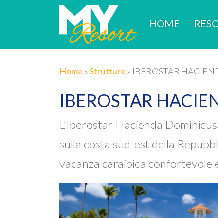
HOME
RESO
Home
»
Strutture
»
IBEROSTAR HACIEN
IBEROSTAR HACIE
L'Iberostar Hacienda Dominicus of
sulla costa sud-est della Repubb
vacanza caraibica confortevole e