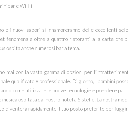
 minibar e Wi-Fi
ibo e i nuovi sapori si innamoreranno delle eccellenti sele
fet fenomenale oltre a quattro ristoranti a la carte che
us ospita anche numerosi bar a tema.
nno mai con la vasta gamma di opzioni per l’intrattenimen
le qualificato e professionale. Di giorno, i bambini poss
ndo come utilizzare le nuove tecnologie e prendere parte a 
e musica ospitata dal nostro hotel a 5 stelle. La nostra mo
 diventerà rapidamente il tuo posto preferito per fuggire 