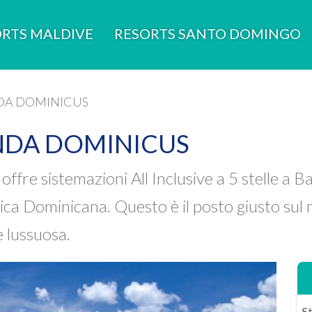
RTS MALDIVE
RESORTS SANTO DOMINGO
DA DOMINICUS
NDA DOMINICUS
fre sistemazioni All Inclusive a 5 stelle a Ba
lica Dominicana. Questo è il posto giusto su
 lussuosa.
St