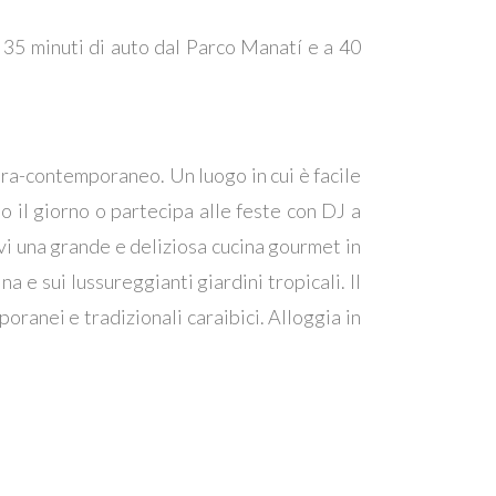
 35 minuti di auto dal Parco Manatí e a 40
tra-contemporaneo. Un luogo in cui è facile
to il giorno o partecipa alle feste con DJ a
ivi una grande e deliziosa cucina gourmet in
na e sui lussureggianti giardini tropicali. Il
ranei e tradizionali caraibici. Alloggia in