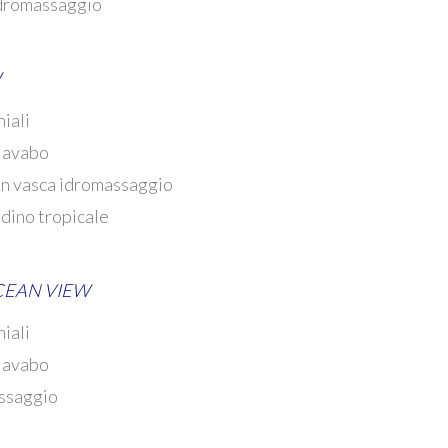
idromassaggio
W
niali
lavabo
con vasca idromassaggio
rdino tropicale
OCEAN VIEW
niali
lavabo
assaggio