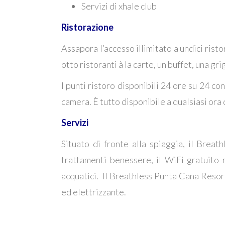
Servizi di xhale club
Ristorazione
Assapora l’accesso illimitato a undici risto
otto ristoranti à la carte, un buffet, una g
I punti ristoro disponibili 24 ore su 24 co
camera. È tutto disponibile a qualsiasi ora 
Servizi
Situato di fronte alla spiaggia, il Brea
trattamenti benessere, il WiFi gratuito 
acquatici. Il Breathless Punta Cana Resort
ed elettrizzante.