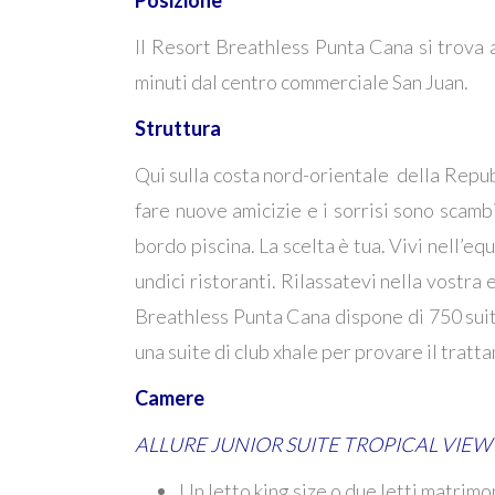
Il Resort Breathless Punta Cana si trova 
minuti dal centro commerciale San Juan.
Struttura
Qui sulla costa nord-orientale della Repub
fare nuove amicizie e i sorrisi sono scambi
bordo piscina. La scelta è tua. Vivi nell’e
undici ristoranti. Rilassatevi nella vostra e
Breathless Punta Cana dispone di 750 suite
una suite di club xhale per provare il trat
Camere
ALLURE JUNIOR SUITE TROPICAL VIEW
Un letto king size o due letti matrimo