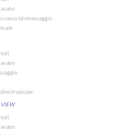
lavabo
con vasca idromassaggio
picale
niali
lavabo
assaggio
rdino tropicale
 VIEW
niali
lavabo