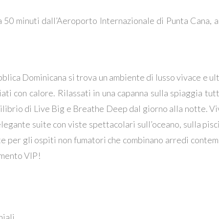
a 50 minuti dall’Aeroporto Internazionale di Punta Cana, a
blica Dominicana si trova un ambiente di lusso vivace e ul
ati con calore. Rilassati in una capanna sulla spiaggia tut
quilibrio di Live Big e Breathe Deep dal giorno alla notte. V
legante suite con viste spettacolari sull’oceano, sulla pisci
 per gli ospiti non fumatori che combinano arredi contempo
tamento VIP!
niali