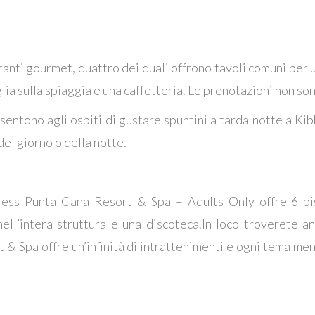
ranti gourmet, quattro dei quali offrono tavoli comuni per u
riglia sulla spiaggia e una caffetteria. Le prenotazioni non s
nsentono agli ospiti di gustare spuntini a tarda notte a Kib
del giorno o della notte.
thless Punta Cana Resort & Spa – Adults Only offre 6 pi
nell’intera struttura e una discoteca.In loco troverete a
 & Spa offre un’infinità di intrattenimenti e ogni tema men