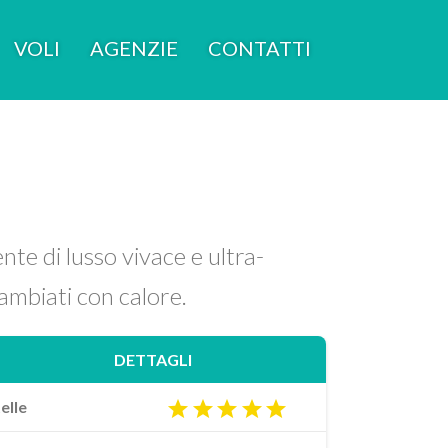
VOLI
AGENZIE
CONTATTI
te di lusso vivace e ultra-
cambiati con calore.
DETTAGLI
elle