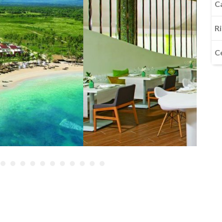
C
R
C
•
•
•
•
•
•
•
•
•
•
•