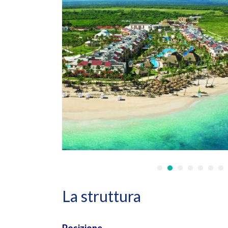
•
•
•
•
•
•
•
La struttura
Posizione