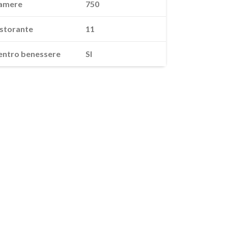
amere
750
istorante
11
entro benessere
SI