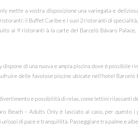
ly mette a vostra disposizione una variegata e deliziosa
istoranti: il Buffet Caribe e i suoi 2 ristoranti di speciali
ito ai 9 ristoranti à la carte del Barceló Bávaro Palace,
 dispone di una nuova e ampia piscina dove è possibile ri
ufruire delle favolose piscine ubicate nell’hotel Barceló B
divertimento e possibilità di relax, come lettini rilassanti d
ro Beach – Adults Only è lasciato al caso, per questo i 
 un’oasi di pace e tranquillità. Passeggiare tra palme e alber