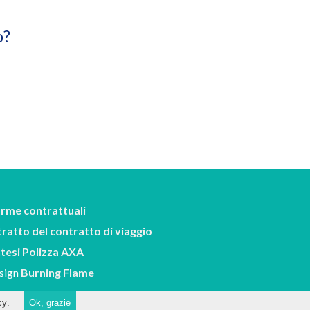
o?
rme contrattuali
tratto del contratto di viaggio
ntesi Polizza AXA
sign
Burning Flame
cy
.
Ok, grazie