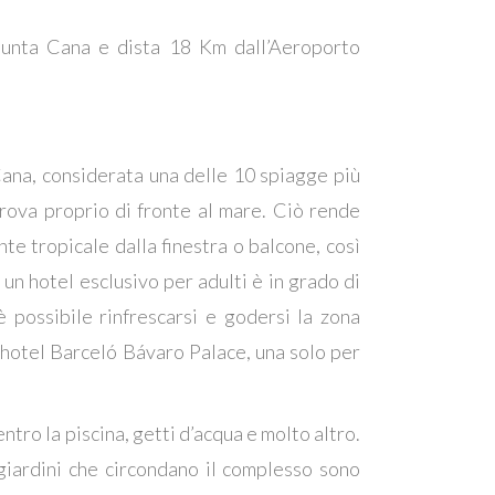
Punta Cana e dista 18 Km dall’Aeroporto
Cana, considerata una delle 10 spiagge più
trova proprio di fronte al mare. Ciò rende
te tropicale dalla finestra o balcone, così
un hotel esclusivo per adulti è in grado di
 possibile rinfrescarsi e godersi la zona
l’hotel Barceló Bávaro Palace, una solo per
entro la piscina, getti d’acqua e molto altro.
giardini che circondano il complesso sono