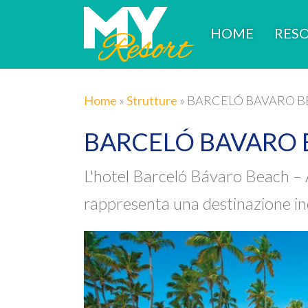
HOME
RESO
Home
»
Strutture
»
BARCELÓ BAVARO 
BARCELÓ BAVARO
L'hotel Barceló Bávaro Beach – A
rappresenta una destinazione inc