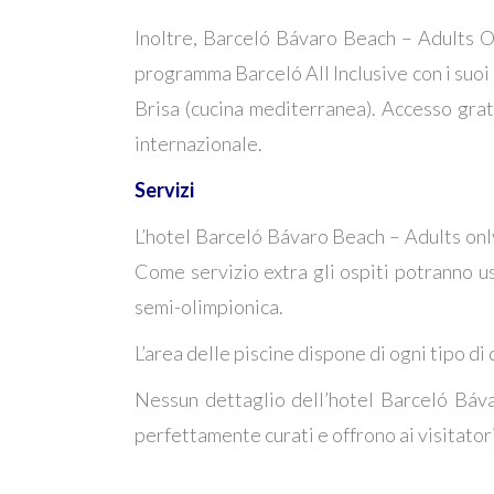
Inoltre, Barceló Bávaro Beach – Adults On
programma Barceló All Inclusive con i suoi r
Brisa (cucina mediterranea). Accesso gratu
internazionale.
Servizi
L’hotel Barceló Bávaro Beach – Adults only
Come servizio extra gli ospiti potranno us
semi-olimpionica.
L’area delle piscine dispone di ogni tipo di 
Nessun dettaglio dell’hotel Barceló Báva
perfettamente curati e offrono ai visitatori