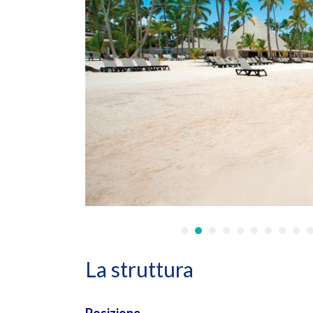
•
•
•
•
•
•
•
•
•
La struttura
Posizione