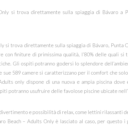
Only si trova direttamente sulla spiaggia di Bávaro a 
ly si trova direttamente sulla spiaggia di Bávaro, Punta 
con finiture di primissima qualità, l’80% delle quali si 
che. Gli ospiti potranno godersi lo splendore dell’ambien
e sue 589 camere si caratterizzano per il comfort che solo 
Adults only dispone di una nuova e ampia piscina dove è
iti potranno usufruire delle favolose piscine ubicate nel
divertimento e possibilità di relax, come lettini rilassanti d
ro Beach – Adults Only è lasciato al caso, per questo i 