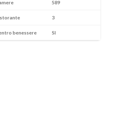
amere
589
istorante
3
entro benessere
SI