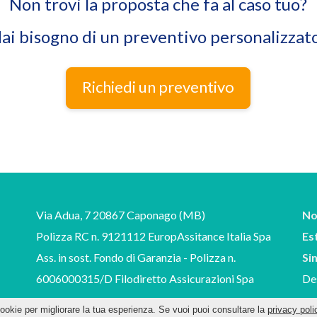
Non trovi la proposta che fa al caso tuo?
ai bisogno di un preventivo personalizzat
Richiedi un preventivo
Via Adua, 7 20867 Caponago (MB)
No
Polizza RC n. 9121112 EuropAssitance Italia Spa
Es
Ass. in sost. Fondo di Garanzia - Polizza n.
Si
6006000315/D Filodiretto Assicurazioni Spa
De
cookie per migliorare la tua esperienza. Se vuoi puoi consultare la
privacy poli