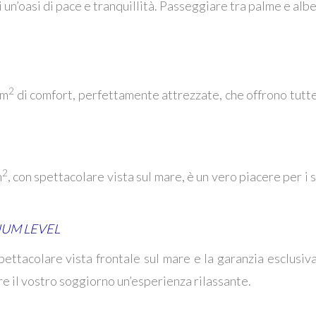
 un’oasi di pace e tranquillità. Passeggiare tra palme e alber
2
 m
di comfort, perfettamente attrezzate, che offrono tutte
2
m
, con spettacolare vista sul mare, è un vero piacere per i 
UM LEVEL
ettacolare vista frontale sul mare e la garanzia esclusiv
e il vostro soggiorno un’esperienza rilassante.