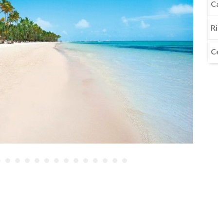
C
R
C
•
•
•
•
•
•
•
•
•
•
•
•
•
•